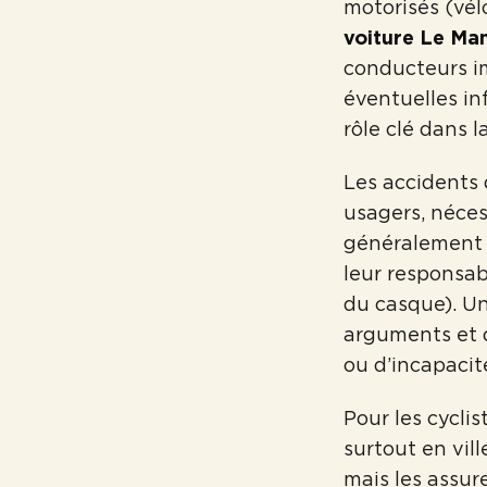
motorisés (vél
voiture Le Ma
conducteurs im
éventuelles in
rôle clé dans 
Les accidents 
usagers, néces
généralement p
leur responsab
du casque). U
arguments et 
ou d’incapaci
Pour les cycli
surtout en vil
mais les assur