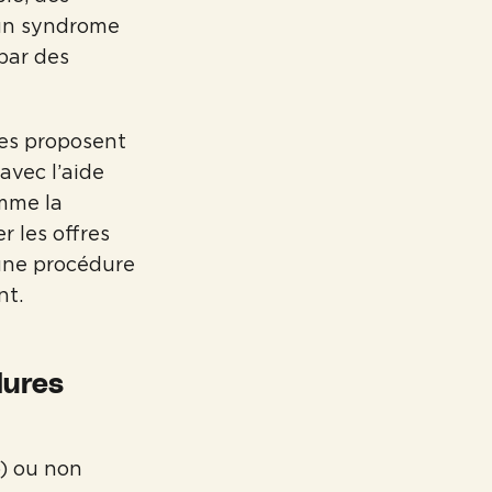
 un syndrome
par des
ies proposent
avec l’aide
omme la
r les offres
 une procédure
nt.
dures
o) ou non