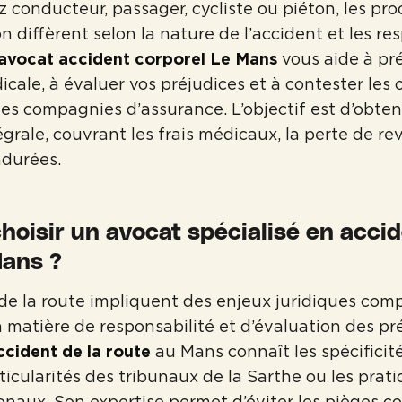
 conducteur, passager, cycliste ou piéton, les pr
n diffèrent selon la nature de l’accident et les re
avocat accident corporel Le Mans
vous aide à pr
icale, à évaluer vos préjudices et à contester les 
des compagnies d’assurance. L’objectif est d’obten
égrale, couvrant les frais médicaux, la perte de re
ndurées.
hoisir un avocat spécialisé en accid
Mans ?
de la route impliquent des enjeux juridiques comp
atière de responsabilité et d’évaluation des pr
cident de la route
au Mans connaît les spécificité
icularités des tribunaux de la Sarthe ou les prat
onaux. Son expertise permet d’éviter les pièges co