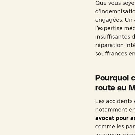
Que vous soyez
d’indemnisatio
engagées. Un
l’expertise méd
insuffisantes 
réparation int
souffrances e
Pourquoi c
route au 
Les accidents 
notamment en m
avocat pour ac
comme les part
assureurs régi