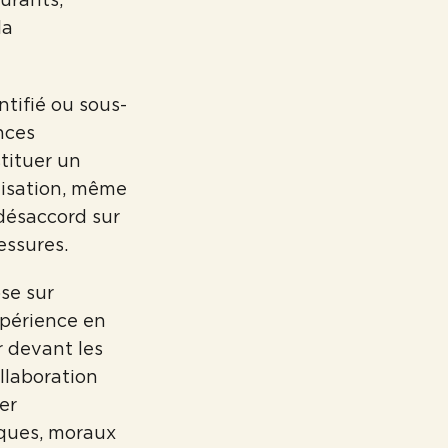
la
ntifié ou sous-
nces
tituer un
nisation, même
 désaccord sur
essures.
se sur
expérience en
r devant les
llaboration
er
iques, moraux