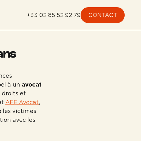
+33 02 85 52 92 79
CONTACT
ans
nces
pel à un
avocat
droits et
et
AFE Avocat
,
 les victimes
tion avec les