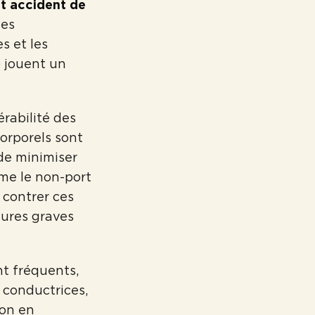
t accident de
des
s et les
) jouent un
rabilité des
corporels sont
de minimiser
mme le non-port
contrer ces
sures graves
nt fréquents,
n conductrices,
ion en