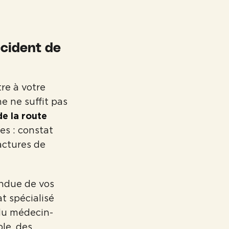
ccident de
re à votre
e ne suffit pas
e la route
es : constat
actures de
endue de vos
t spécialisé
 du médecin-
le, des