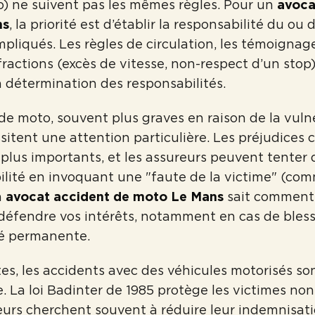
o) ne suivent pas les mêmes règles. Pour un
avoca
ns
, la priorité est d’établir la responsabilité du ou 
pliqués. Les règles de circulation, les témoignage
fractions (excès de vitesse, non-respect d’un stop
la détermination des responsabilités.
de moto, souvent plus graves en raison de la vulné
sitent une attention particulière. Les préjudices 
lus importants, et les assureurs peuvent tenter 
ilité en invoquant une "faute de la victime" (co
n
avocat accident de moto Le Mans
sait comment 
défendre vos intérêts, notamment en cas de bles
té permanente.
stes, les accidents avec des véhicules motorisés so
le. La loi Badinter de 1985 protège les victimes no
eurs cherchent souvent à réduire leur indemnisat