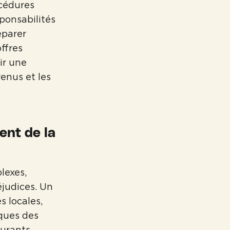
océdures
sponsabilités
éparer
offres
ir une
venus et les
ent de la
lexes,
éjudices. Un
s locales,
iques des
urants,