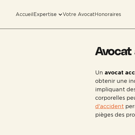
Accueil
Expertise
Votre Avocat
Honoraires
Avocat 
Un
avocat acci
obtenir une in
impliquant des
corporelles pe
d'accident
perm
pièges des pr