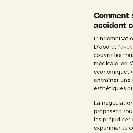
Comment s
accident c
L'indemnisati
D'abord, l'
avoc
couvrir les fra
médicale, en s
économiques) 
entraîner une 
esthétiques ou
La négociation
proposent sou
les préjudices
expérimenté co