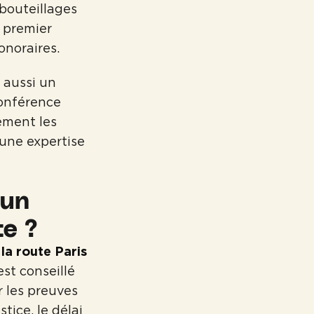
mbouteillages
n premier
onoraires.
 aussi un
onférence
rement les
'une expertise
 un
te ?
la route Paris
st conseillé
r les preuves
tice, le délai