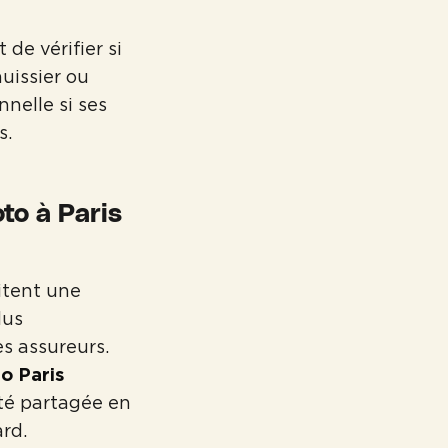
 de vérifier si
uissier ou
nnelle si ses
s.
to à Paris
itent une
lus
es assureurs.
o Paris
ité partagée en
ard.