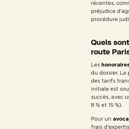
récentes, comm
préjudice d'ag
procédure judic
Quels sont
route Pari
Les
honoraires
du dossier. La
des tarifs tra
initiale est s
succès, avec 
8 % et 15 %).
Pour un
avocat
frais d'experti