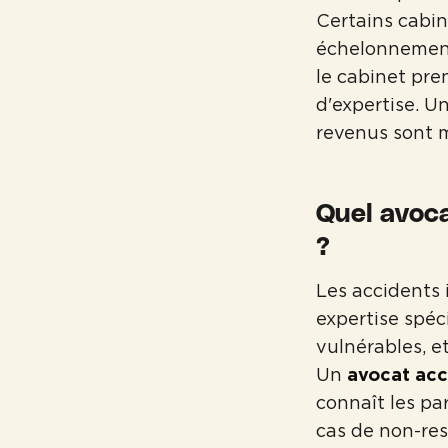
Certains cabin
échelonnement d
le cabinet pre
d'expertise. Un
revenus sont m
Quel avoca
?
Les accidents
expertise spéc
vulnérables, e
Un
avocat acc
connaît les pa
cas de non-res