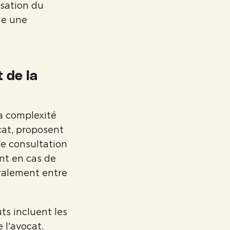
isation du
ge une
 de la
a complexité
cat, proposent
ne consultation
ent en cas de
ralement entre
ûts incluent les
e l'avocat.