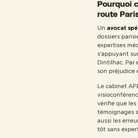
Pourquoi c
route Pari
Un
avocat spéc
dossiers parisi
expertises médi
s'appuyant su
Dintilhac. Par
son préjudice 
Le cabinet AFE
visioconférenc
vérifie que le
témoignages s
aussi les erre
tôt sans exper