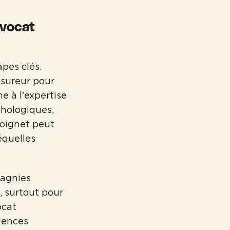
avocat
apes clés.
ssureur pour
me à l'expertise
chologiques,
oignet peut
équelles
pagnies
 surtout pour
ocat
dences