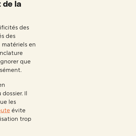
 de la
ficités des
és des
t matériels en
nclature
 ignorer que
isément.
en
dossier. Il
ue les
oute
évite
isation trop