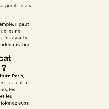
corporels, mais
xemple, il peut
uelles ne
s, les ayants
 indemnisation.
cat
 ?
iture Paris
,
orts de police
res, les
et les
 joignez aussi