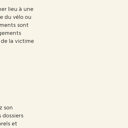
er lieu à une
te du vélo ou
éments sont
agements
 de la victime
ez son
s dossiers
rels et