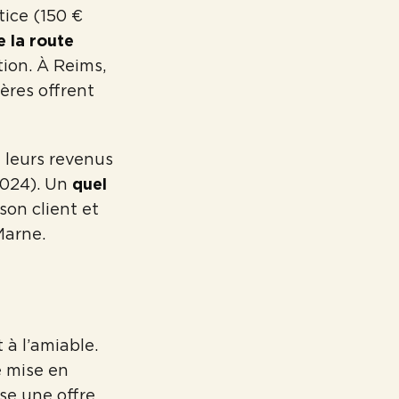
tice (150 €
e la route
tion. À Reims,
ères offrent
i leurs revenus
2024). Un
quel
 son client et
Marne.
 à l’amiable.
e mise en
use une offre