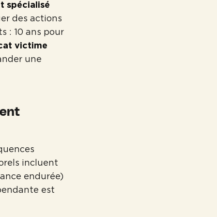
t spécialisé
er des actions
ts : 10 ans pour
cat victime
ander une
dent
équences
orels incluent
france endurée)
épendante est