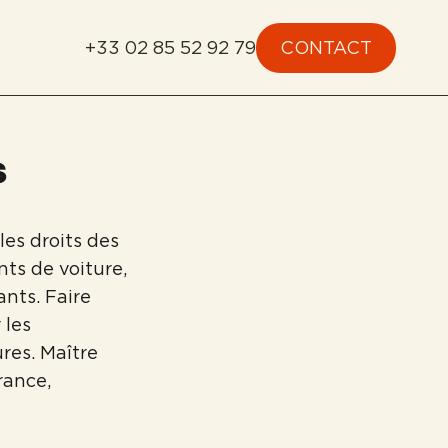
+33 02 85 52 92 79
CONTACT
s
les droits des
nts de voiture,
nts. Faire
 les
res. Maître
rance,