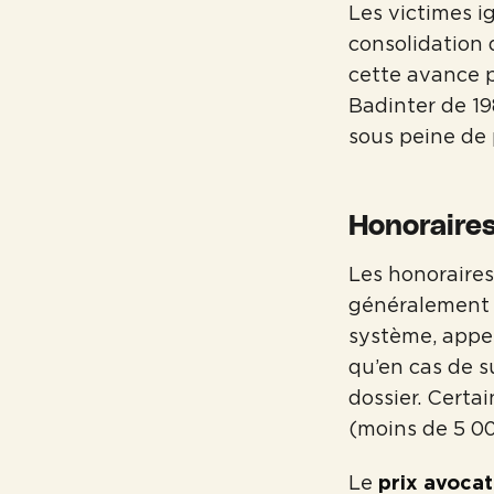
Les victimes i
consolidation 
cette avance po
Badinter de 19
sous peine de 
Honoraires
Les honoraire
généralement 
système, appel
qu’en cas de s
dossier. Certai
(moins de 5 00
Le
prix avocat