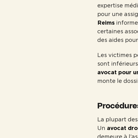
expertise médic
pour une assi
Reims
informe 
certaines asso
des aides pour 
Les victimes pe
sont inférieur
avocat pour u
monte le dossi
Procédures
La plupart des
Un
avocat dro
demeure à l’as