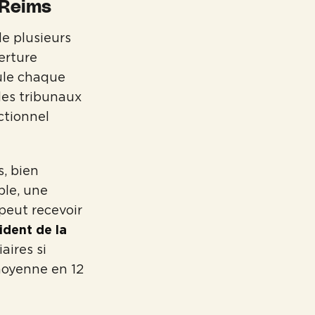
 Reims
e plusieurs
verture
ule chaque
les tribunaux
ctionnel
, bien
ple, une
peut recevoir
ident de la
aires si
 moyenne en 12