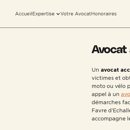
Accueil
Expertise
Votre Avocat
Honoraires
Avocat 
Un
avocat acc
victimes et ob
moto ou vélo p
appel à un
avo
démarches face
Favre d’Echall
accompagne les