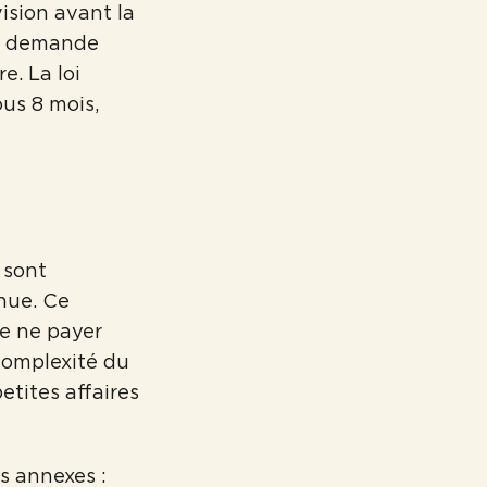
ision avant la
demande
e. La loi
ous 8 mois,
sont
nue. Ce
de ne payer
 complexité du
etites affaires
s annexes :