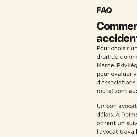
FAQ
Comment
acciden
Pour choisir u
droit du domma
Marne. Privilé
pour évaluer v
d’associations
route) sont aus
Un bon avocat 
délais. À Reim
offrent un suiv
l’avocat trava