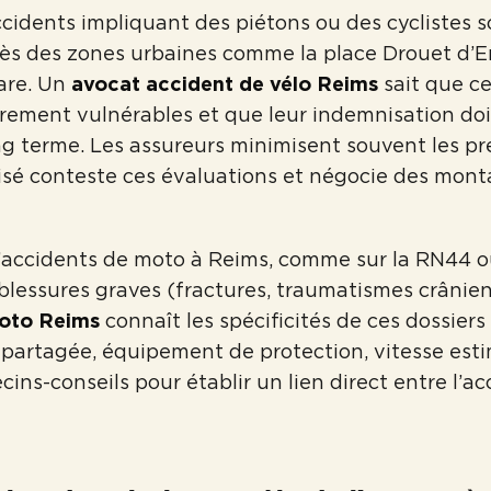
ccidents impliquant des piétons ou des cyclistes s
s des zones urbaines comme la place Drouet d’Er
are. Un
avocat accident de vélo Reims
sait que ce
èrement vulnérables et que leur indemnisation doit
ng terme. Les assureurs minimisent souvent les pr
isé conteste ces évaluations et négocie des mont
’accidents de moto à Reims, comme sur la RN44 ou
blessures graves (fractures, traumatismes crânie
oto Reims
connaît les spécificités de ces dossiers 
 partagée, équipement de protection, vitesse estimé
ins-conseils pour établir un lien direct entre l’ac