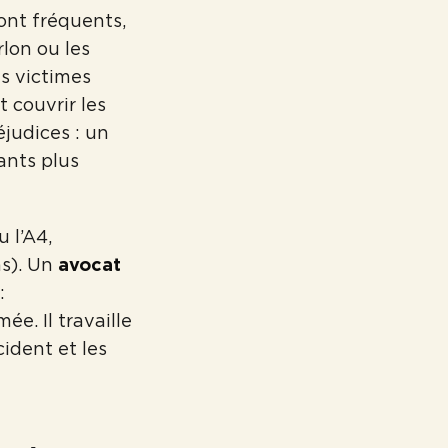
ont fréquents,
lon ou les
s victimes
 couvrir les
éjudices : un
ants plus
 l’A4,
ns). Un
avocat
:
e. Il travaille
cident et les