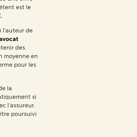
étent est le
.
 l’auteur de
avocat
btenir des
 en moyenne en
ferme pour les
de la
atiquement si
c l’assureur.
être poursuivi