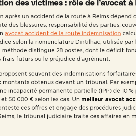
ion des victimes : rôle de l’avocat à
n après un accident de la route à Reims dépend d
ité des blessures, responsabilité des parties, cou
Un
avocat accident de la route indemnisation
calc
dice selon la nomenclature Dintilhac, utilisée par 
e méthode distingue 28 postes, dont le déficit fon
 frais futurs ou le préjudice d’agrément.
proposent souvent des indemnisations forfaitaires
x montants obtenus devant un tribunal. Par exem
ne incapacité permanente partielle (IPP) de 10 % 
 et 50 000 € selon les cas. Un
meilleur avocat acc
nteste ces offres et engage des procédures judici
eims, le tribunal judiciaire traite ces affaires en